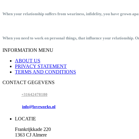
COUPLES THERAPY
When your relationship suffers from weariness, infidelity, you have grown apart 
INDIVIDUAL THERAPY
When you need to work on personal things, that influence your relationship. O
INFORMATION MENU
ABOUT US
PRIVACY STATEMENT
TERMS AND CONDITIONS
CONTACT GEGEVENS
MOBIEL:
+31642478180
E-MAIL :
info@loveworkx.nl
LOCATIE
Frankrijkkade 220
1363 CJ Almere