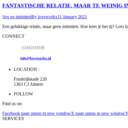
FANTASTISCHE RELATIE, MAAR TE WEINIG I
Sex en intimiteit
By
loveworkx
11 January 2021
Een gelukkige relatie, maar geen intimiteit. Hoe keer je het tij? Lees h
CONNECT
MOBILE :
+31642478180
E-MAIL :
info@loveworkx.nl
LOCATION :
Frankrijkkade 220
1363 CJ Almere
FOLLOW
Find us on:
Facebook page opens in new window
X page opens in new window
Y
SERVICES