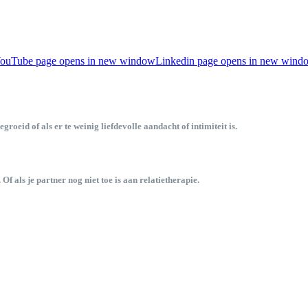
ouTube page opens in new window
Linkedin page opens in new wind
roeid of als er te weinig liefdevolle aandacht of intimiteit is.
Of als je partner nog niet toe is aan relatietherapie.